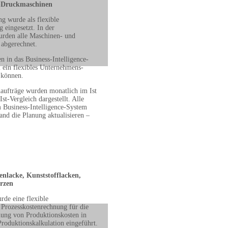
-Druckmaschinen
g wurde als flexible
 eingesetzt. In der
urden alle Maschinen- und
 abgerechnet.
 in das Business-Intelligence-
in flexibles Unternehmens-
 können.
aufträge wurden monatlich im Ist
Ist-Vergleich dargestellt. Alle
 Business-Intelligence-System
and die Planung aktualisieren –
ienlacke, Kunststofflacken,
rzen
de eine flexible
Prozesskostenrechnung für die
nung von Produktionskosten in
 Produktionskalkulation eingeführt.