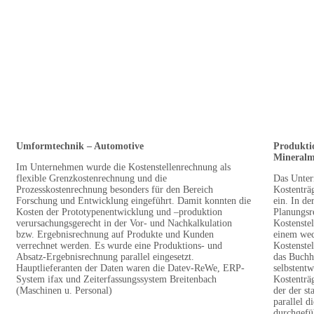
Umformtechnik – Automotive
Produkti
Mineralm
Im Unternehmen wurde die Kostenstellenrechnung als
flexible Grenzkostenrechnung und die
Das Unter
Prozesskostenrechnung besonders für den Bereich
Kostenträ
Forschung und Entwicklung eingeführt. Damit konnten die
ein. In de
Kosten der Prototypenentwicklung und –produktion
Planungsr
verursachungsgerecht in der Vor- und Nachkalkulation
Kostenstel
bzw. Ergebnisrechnung auf Produkte und Kunden
einem wech
verrechnet werden. Es wurde eine Produktions- und
Kostenstel
Absatz-Ergebnisrechnung parallel eingesetzt.
das Buchh
Hauptlieferanten der Daten waren die Datev-ReWe, ERP-
selbstent
System ifax und Zeiterfassungssystem Breitenbach
Kostenträ
(Maschinen u. Personal)
der der s
parallel 
durchgefü