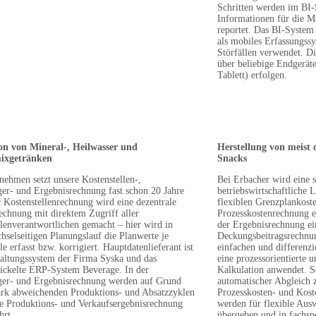
Schritten werden im BI
Informationen für die M
reportet. Das BI-System
als mobiles Erfassungss
Störfällen verwendet. D
über beliebige Endgerä
Tablett) erfolgen.
on von Mineral-, Heilwasser und
Herstellung von meist 
ixgetränken
Snacks
nehmen setzt unsere Kostenstellen-,
Bei Erbacher wird eine 
ger- und Ergebnisrechnung fast schon 20 Jahre
betriebswirtschaftliche L
r Kostenstellenrechnung wird eine dezentrale
flexiblen Grenzplankost
echnung mit direktem Zugriff aller
Prozesskostenrechnung e
lenverantwortlichen gemacht – hier wird in
der Ergebnisrechnung ein
selseitigen Planungslauf die Planwerte je
Deckungsbeitragsrechnun
le erfasst bzw. korrigiert. Hauptdatenlieferant ist
einfachen und differenzi
altungssystem der Firma Syska und das
eine prozessorientierte u
wickelte ERP-System Beverage. In der
Kalkulation anwendet. Se
ger- und Ergebnisrechnung werden auf Grund
automatischer Abgleich 
tark abweichenden Produktions- und Absatzzyklen
Prozesskosten- und Kost
die Produktions- und Verkaufsergebnisrechnung
werden für flexible Aus
hrt.
übergeben und in fachsp