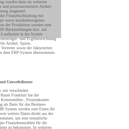
ung wurden dann im weiteren
te und prozessorientierte Artikel-
nung umgesetzt.
 die Finanzbuchhaltung mit
räger sowie kundenbezogenen
ten der Produktion wurden zum
 ERP-Rückmeldungen bzw. auf
-Laufkarten in das System
stenträger- und Ergebnisrechnung
ür Artikel, Sparte,
Vertreter sowie der fakturierten
 aus dem ERP-System übernommen.
 und Umweltdienste
 mit verschieden
 Raum Frankfurt hat die
Kostenstellen-, Prozesskosten-
 als Basis für das Business-
m BI System werden zum Einen die
wie weitere Daten direkt aus der
nommen, um eine monatliche
en Finanzkennzahlen für die
mens zu bekommen. In weiteren