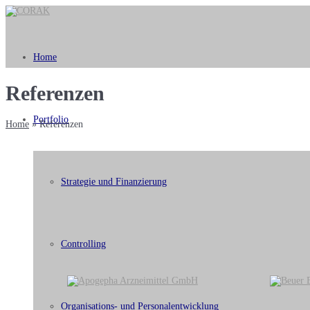
Home
Referenzen
Portfolio
Home
»
Referenzen
Strategie und Finanzierung
Die Auswahl stellt einen Auszug aus der Referenzliste dar. Bei Bedarf
Controlling
Organisations- und Personalentwicklung