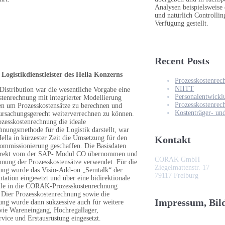
Analysen beispielsweise
und natürlich Controlli
Verfügung gestellt.
Recent Posts
 Logistikdienstleister des Hella Konzerns
Prozesskostenrec
NIITT
Distribution war die wesentliche Vorgabe eine
Personalentwickl
stenrechnung mit integrierter Modellierung
Prozesskostenr
en um Prozesskostensätze zu berechnen und
Kostenträger- u
rursachungsgerecht weiterverrechnen zu können.
ozesskostenrechnung die ideale
nungsmethode für die Logistik darstellt, war
ella in kürzester Zeit die Umsetzung für den
Kontakt
ommissionierung geschaffen. Die Basisdaten
irekt vom der SAP- Modul CO übernommen und
CORAK GmbH
hnung der Prozesskostensätze verwendet. Für die
Ziegelmattenstr. 17
ung wurde das Visio-Add-on „Semtalk“ der
79117 Freiburg
ation eingesetzt und über eine bidirektionale
elle in die CORAK-Prozesskostenrechnung
. Dier Prozesskostenrechnung sowie die
Impressum, Bil
ung wurde dann sukzessive auch für weitere
wie Wareneingang, Hochregallager,
vice und Erstausrüstung eingesetzt.