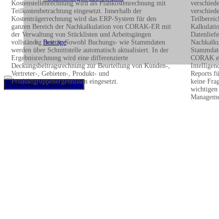
Kostenstellenrechnung wird als Plankostenrechnung mit
verschied
Teilkostenbetrachtung eingesetzt. Innerhalb der
verschied
Kostenträgerrechnung wird das ERP-System für den
Teilbereic
ganzen Bereich der Nachkalkulation von CORAK-ER mit
Kalkulati
der Verwaltung von Stücklisten und Arbeitsgängen
Datenliefe
Beiträge
vollständig ersetzt. Sowohl Buchungs- wie Stammdaten
Nachkalkul
werden über Schnittstelle automatisch aktualisiert. In der
Stammdate
Ergebnisrechnung wird eine differenzierte
CORAK ent
Deckungsbeitragsrechnung zur Beurteilung von Kunden-,
Intelligen
Vertreter-, Gebieten-, Produkt- und
Reports f
Produktgruppenergebnissen eingesetzt.
keine Fra
wichtigen 
Manageme