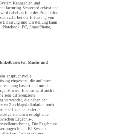
-System Kennzahlen und
anufacturing-Scorecard erfasst und
 wird dabei auch in der Produktion
ystem z:B. bei der Erfassung von
ie Erfassung und Darstellung kann
te (Notebook, PC, SmartPhone,
dinkelbasierten Müslis und
sehr anspruchsvolle
ösung eingesetzt, die auf einer
enrechnung basiert und um eine
rgänzt wird. Ebenso wird auch in
e sehr differenzierte
g verwendet, die neben der
erten Zuschlagskalkulation noch
nd koeffizientenbasierte
lbstverständlich erfolgt eine
zwischen Ergebnis-,
enstellenrechnung. Die Ergebnisse
wertungen in ein BI-System
ezifischen Dashboards und