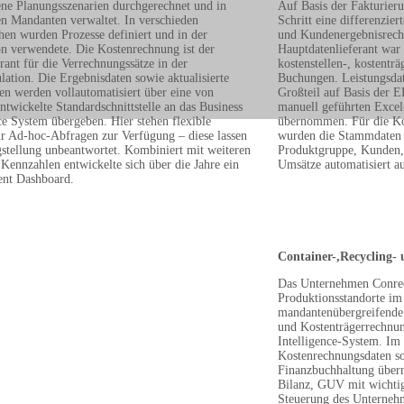
ene Planungsszenarien durchgerechnet und in
Auf Basis der Fakturier
en Mandanten verwaltet. In verschieden
Schritt eine differenzier
hen wurden Prozesse definiert und in der
und Kundenergebnisrech
on verwendete. Die Kostenrechnung ist der
Hauptdatenlieferant war
rant für die Verrechnungssätze in der
kostenstellen-, kostent
ation. Die Ergebnisdaten sowie aktualisierte
Buchungen. Leistungsda
n werden vollautomatisiert über eine von
Großteil auf Basis der
wickelte Standardschnittstelle an das Business
manuell geführten Excel
ce System übergeben. Hier stehen flexible
übernommen. Für die Ko
ür Ad-hoc-Abfragen zur Verfügung – diese lassen
wurden die Stammdaten f
gstellung unbeantwortet. Kombiniert mit weiteren
Produktgruppe, Kunden, 
Kennzahlen entwickelte sich über die Jahre ein
Umsätze automatisiert
nt Dashboard.
Container-,Recycling-
Das Unternehmen Conrec
Produktionsstandorte im
mandantenübergreifende 
und Kostenträgerrechnung
Intelligence-System. I
Kostenrechnungsdaten so
Finanzbuchhaltung über
Bilanz, GUV mit wichtig
Steuerung des Unterneh