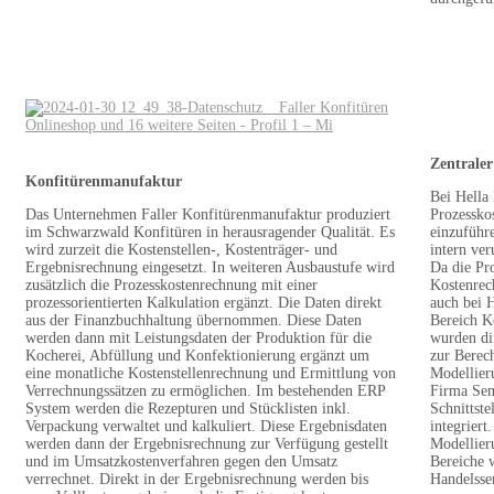
Zentraler
Konfitürenmanufaktur
Bei Hella 
Das Unternehmen Faller Konfitürenmanufaktur produziert
Prozessko
im Schwarzwald Konfitüren in herausragender Qualität. Es
einzuführ
wird zurzeit die Kostenstellen-, Kostenträger- und
intern ve
Ergebnisrechnung eingesetzt. In weiteren Ausbaustufe wird
Da die Pr
zusätzlich die Prozesskostenrechnung mit einer
Kostenrech
prozessorientierten Kalkulation ergänzt. Die Daten direkt
auch bei H
aus der Finanzbuchhaltung übernommen. Diese Daten
Bereich K
werden dann mit Leistungsdaten der Produktion für die
wurden d
Kocherei, Abfüllung und Konfektionierung ergänzt um
zur Berec
eine monatliche Kostenstellenrechnung und Ermittlung von
Modellier
Verrechnungssätzen zu ermöglichen. Im bestehenden ERP
Firma Semt
System werden die Rezepturen und Stücklisten inkl.
Schnittst
Verpackung verwaltet und kalkuliert. Diese Ergebnisdaten
integriert
werden dann der Ergebnisrechnung zur Verfügung gestellt
Modellier
und im Umsatzkostenverfahren gegen den Umsatz
Bereiche 
verrechnet. Direkt in der Ergebnisrechnung werden bis
Handelsser