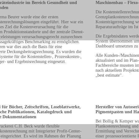
räteindustrie im Bereich Gesundheit und
Maschinenbau – Flexo
nden
Die Kostenstellenrechnun
irma Beurer wurde eine der ersten
Grenzplankostenrechnung
stenrechnungslösungen eingeführt. Hier war ein
Kostenträgerrechnung w
es Ziel die Kostenverursachung für die
Reparaturaufträge im Ist
n Produktionsstandorte und der zentrale Dienst-
Die Ergebnisdaten werden
celeistungen verursachungsgerecht zuzurechnen
System übernommen um e
ssagekräftiges Benchmarking zu ermöglichen.
Dashboard umsetzten zu
en war dies auch die Basis für eine
ierte Deckungsbeitragsrechnung. Es wurden die
Alle Kunden-/Maschinen
teme für die Kostenstellen-, Prozesskosten-,
aktualisiert und im Plan-
ger- und Ergebnisrechnung eingesetzt.
Fachbereiche mussten im
nach aktuellem Projektst
„best estimate“.
 für Bücher, Zeitschriften, Loseblattwerke,
Hersteller von Autoser
sche Publikationen, Katalogdruck und
Pigmentpasten und Ha
he Dokumentationen
Bei Bollig & Kemper wur
ruckerei C.H. Beck wurde flexible
Plankostenrechnung und 
kostenrechnung mit Integrierter Profit-Center-
Ermittlung und Verrech
eingerichtet. Es wird im Rahmen der Planung
einer prozessorientierte