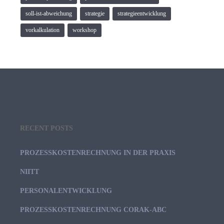
soll-ist-abweichung
strategie
strategieentwicklung
vorkalkulation
workshop
RECENT POSTS
PROZESSKOSTENRECHNUNG IN DER PRAXIS
NIITT
PERSONALENTWICKLUNG
PROZESSKOSTENRECHNUNG CORAK-ABC