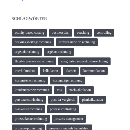
SCHLAGWÖRTER
activity based costing
businessplan
coaching
controlling
deckungsbeitragsrechnung
differenzierte db rechnung
ergebnisrechnung
ergebnsirechnung
flexible plankostenrechnung
integrierte prozesskostenrechnung
interkulturalität
kalkulation
klarheit
kommunikation
kostenstellenrechnung
kostenträgerrechnung
kundenergebnisrechnung
mis
nachkalkulation
personalentwicklung
plan-ist-vergleich
plankalkulation
plankostenrechnung
prozess controlling
prozesskostenrechnung
prozess management
prozessoptimierung
prozessorientierte kalkulation