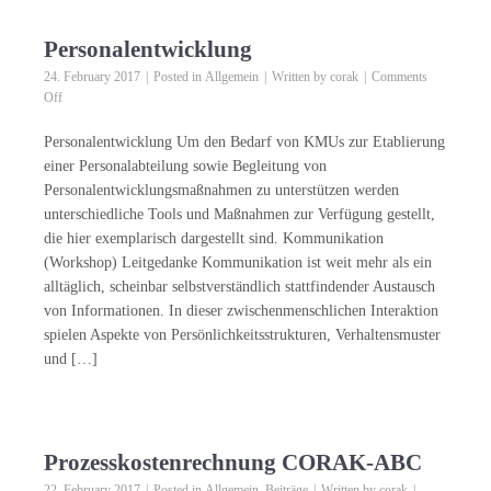
Personalentwicklung
24. February 2017
Posted in
Allgemein
Written by
corak
Comments
on
Off
Personalentwicklung
Personalentwicklung Um den Bedarf von KMUs zur Etablierung
einer Personalabteilung sowie Begleitung von
Personalentwicklungsmaßnahmen zu unterstützen werden
unterschiedliche Tools und Maßnahmen zur Verfügung gestellt,
die hier exemplarisch dargestellt sind. Kommunikation
(Workshop) Leitgedanke Kommunikation ist weit mehr als ein
alltäglich, scheinbar selbstverständlich stattfindender Austausch
von Informationen. In dieser zwischenmenschlichen Interaktion
spielen Aspekte von Persönlichkeitsstrukturen, Verhaltensmuster
und […]
Prozesskostenrechnung CORAK-ABC
22. February 2017
Posted in
Allgemein
,
Beiträge
Written by
corak