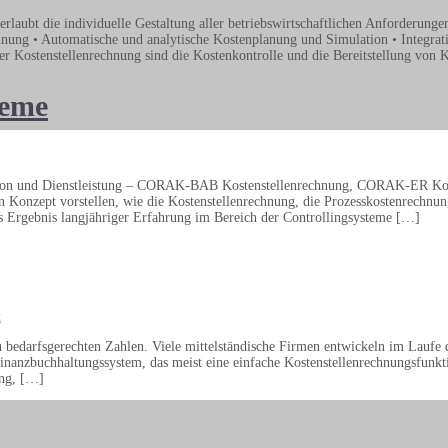
Kostenstellenrechnung
e individuelle Gestaltung aller betriebswirtschaftlichen Anforderunge
CORAK-
hnung • Automatische und analytische Kostenplanung und Simulation • Integrat
BAB
r Kostenstellenrechnung sind die Kostenkontrolle und die Bereitstellung von 
teme
uktion und Dienstleistung – CORAK-BAB Kostenstellenrechnung, CORAK-ER Kos
nzept vorstellen, wie die Kostenstellenrechnung, die Prozesskostenrechnung
as Ergebnis langjähriger Erfahrung im Bereich der Controllingsysteme […]
t
u bedarfsgerechten Zahlen. Viele mittelständische Firmen entwickeln im Laufe 
Finanzbuchhaltungssystem, das meist eine einfache Kostenstellenrechnungsfunkt
ung, […]