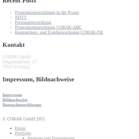
Recent Posts
Prozesskostenrechnung in der Praxis
NIITT
Personalentwicklung
Prozesskostenrechnung CORAK-ABC
Kostenträger- und Ergebnisrechnung CORAK-ER
Kontakt
CORAK GmbH
Ziegelmattenstr. 17
79117 Freiburg
Impressum, Bildnachweise
Impressum
Bildnachweise
Datenschutzerklärung
© CORAK GmbH 2015
Home
Portfolio
Strategie und Finanzierung