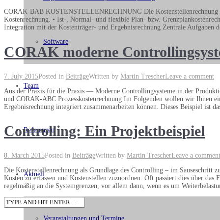
CORAK-BAB KOSTENSTELLENRECHNUNG Die Kostenstellenrechnung erlaubt di
Kostenrechnung. • Ist-, Normal- und flexible Plan- bzw. Grenzplankostenrec
Integration mit der Kostenträger- und Ergebnisrechnung Zentrale Aufgaben de
Software
CORAK moderne Controllingsys
7. July 2015
Posted in
Beiträge
Written by
Martin Trescher
Leave a comment
Team
Aus der Praxis für die Praxis — Moderne Controllingsysteme in der Prod
und CORAK-ABC Prozesskostenrechnung Im Folgenden wollen wir Ihnen ein Ko
Ergebnisrechnung integriert zusammenarbeiten können. Dieses Beispiel ist d
Controlling: Ein Projektbeispiel
Referenzen
8. March 2015
Posted in
Beiträge
Written by
Martin Trescher
Leave a commen
Die Kostenstellenrechnung als Grundlage des Controlling – im Sauseschritt z
Aktuell
Kosten zu erfassen und Kostenstellen zuzuordnen. Oft passiert dies über das 
regelmäßig an die Systemgrenzen, vor allem dann, wenn es um Weiterbelast
Veranstaltungen und Termine