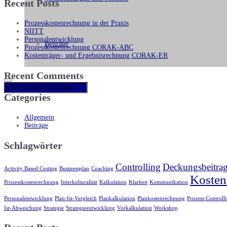
Recent Posts
Prozesskostenrechnung in der Praxis
NIITT
Personalentwicklung
Beiträge
Prozesskostenrechnung CORAK-ABC
Kostenträger- und Ergebnisrechnung CORAK-ER
Recent Comments
Categories
Allgemein
Beiträge
Schlagwörter
Controlling
Deckungsbeitra
Activity Based Costing
Businessplan
Coaching
Kosten
Prozesskostenrechnung
Interkulturalität
Kalkulation
Klarheit
Kommunikation
Personalentwicklung
Plan-Ist-Vergleich
Plankalkulation
Plankostenrechnung
Prozess Controll
Ist-Abweichung
Strategie
Strategieentwicklung
Vorkalkulation
Workshop