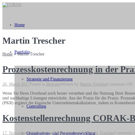
Home
Martin Trescher
Portfolio
Home
»
Martin Trescher
Prozesskostenrechnung in der Pra
Strategie und Finanzierung
o
26. March 2017
Posted in
Beiträge
Written by
Martin Trescher
Comments Off
P
Wenn Sie Ihren Overhead noch besser verstehen und die Nutzung Ihrer Resso
i
und nachhaltige Lösungen entwickeln. Aus der Praxis für die Praxis: Prozes
d
(PKR) ergänzt die klassische Unternehmenskalkulation, indem es Kostenbere
P
Controlling
Kostenstellenrechnung CORAK-
17. November 2016
Posted in
Beiträge
Written by
Martin Trescher
Comments 
Organisations- und Personalentwicklung