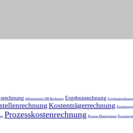
gsrechnung
Ergebnisrechnung
differenzierte DB Rechnung
Ergebnsirechnung
stellenrechnung
Kostenträgerrechnung
Kundenerge
Prozesskostenrechnung
ing
Prozess Management
Prozessopt