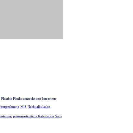
Flexible Plankostenrechnung
Integrierte
bnisrechnung
MIS
Nachkalkulation
imierung
prozessorientierte Kalkulation
Soll-