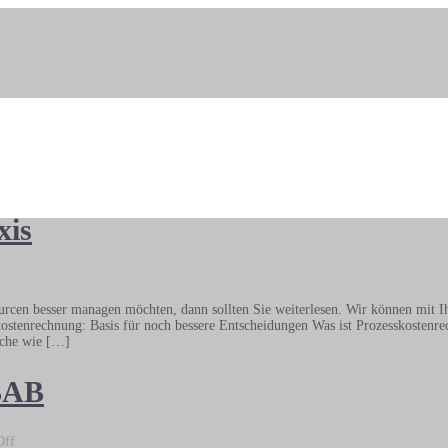
xis
n
rozesskostenrechnung
urcen besser managen möchten, dann sollten Sie weiterlesen. Wir können mit I
n
skostenrechnung: Basis für noch bessere Entscheidungen Was ist Prozesskosten
er
iche wie […]
raxis
BAB
on
Off