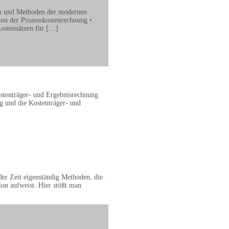
n und Methoden der modernen
ion der Prozesskostenrechnung •
Kostensätzen für […]
tenträger- und Ergebnisrechnung
 und die Kostenträger- und
der Zeit eigenständig Methoden, die
ion aufweist. Hier stößt man