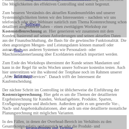
Die Möglichkeiten des effektiven Controlling sind somit begrenzt.
Zum besseren Verständnis des aktuellen Kundenumfeldes und unserer
Systemmöglichkeiten bieten wir den Interessenten – nachdem wir uns
telefonisch oder über Webinare natürlich zum Thema Kostenrechnung schon
Software
detailliert ausgetauscht haben – einen zweitägigen Workshop zur
Kostenstellenrechnung
an. Hier generieren wir zusammen mit dem
Kunden, basierend auf seinen Anforderungen und seinen aktuellen Daten
aus der Finanzbuchhaltung, die Basis für die gewünschte Funktionalität. Die
oben angezeigten Mengen- und Leistungsdaten können manuell oder
automatisch aus anderen Systemen wie Personalzeit- oder
Team
Maschinendatenerfassung über Exceldateien einfach importiert werden.
Zum Ende des Workshops übernimmt der Kunde seinen Mandanten und
kann in der Regel für sechs Wochen unsere Software kostenlos testen. Auch
hier unterstützen wir ihn während der Testphase noch im Rahmen unserer
Referenzen
„After Workshop Services“. Danach trifft der Interessent die
Kaufentscheidung.
Der nächste Schritt im Controlling ist üblicherweise die Einführung der
Kostenträgerrechnung.
Hier geht es um die Themen der detaillierten
Ergebnisrechnung für Kunden, Verkaufsgebiete, Produkte, Sparten,
Aktuell
Erzeugnisgruppen und ähnlichem. Außerdem geht es um generelle Vor-,
Nach- und Angebotskalkulationen, aber auch um eine detaillierte monatliche
Planungsrechnung mit möglichen Varianten.
In den Fällen, in denen der Overhead-Bereich im Verhältnis zu den
Gesamtkosten relativ umfangreich ist oder die Produkt- und
Veranstaltungen und Termine