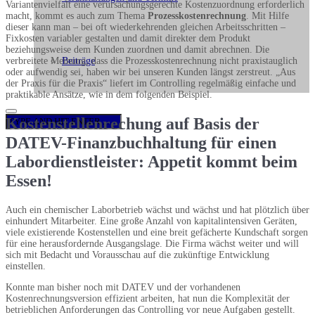
Variantenvielfalt eine verursachungsgerechte Kostenzuordnung erforderlich
macht, kommt es auch zum Thema
Prozesskostenrechnung
. Mit Hilfe
dieser kann man – bei oft wiederkehrenden gleichen Arbeitsschritten –
Fixkosten variabler gestalten und damit direkter dem Produkt
beziehungsweise dem Kunden zuordnen und damit abrechnen. Die
verbreitete Meinung, dass die Prozesskostenrechnung nicht praxistauglich
Beiträge
oder aufwendig sei, haben wir bei unseren Kunden längst zerstreut. „Aus
der Praxis für die Praxis“ liefert im Controlling regelmäßig einfache und
praktikable Ansätze, wie in dem folgenden Beispiel.
Kostenstellenrechung auf Basis der
DATEV-Finanzbuchhaltung für einen
Labordienstleister: Appetit kommt beim
Essen!
Auch ein chemischer Laborbetrieb wächst und wächst und hat plötzlich über
einhundert Mitarbeiter. Eine große Anzahl von kapitalintensiven Geräten,
viele existierende Kostenstellen und eine breit gefächerte Kundschaft sorgen
für eine herausfordernde Ausgangslage. Die Firma wächst weiter und will
sich mit Bedacht und Vorausschau auf die zukünftige Entwicklung
einstellen.
Konnte man bisher noch mit DATEV und der vorhandenen
Kostenrechnungsversion effizient arbeiten, hat nun die Komplexität der
betrieblichen Anforderungen das Controlling vor neue Aufgaben gestellt.