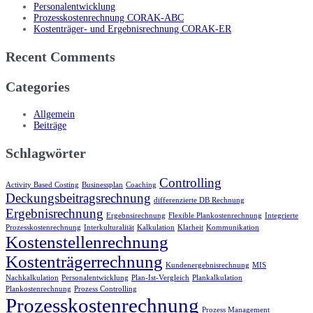
Personalentwicklung
Prozesskostenrechnung CORAK-ABC
Kostenträger- und Ergebnisrechnung CORAK-ER
Recent Comments
Categories
Allgemein
Beiträge
Schlagwörter
Controlling
Activity Based Costing
Businessplan
Coaching
Deckungsbeitragsrechnung
differenzierte DB Rechnung
Ergebnisrechnung
Ergebnsirechnung
Flexible Plankostenrechnung
Integrierte
Prozesskostenrechnung
Interkulturalität
Kalkulation
Klarheit
Kommunikation
Kostenstellenrechnung
Kostenträgerrechnung
Kundenergebnisrechnung
MIS
Nachkalkulation
Personalentwicklung
Plan-Ist-Vergleich
Plankalkulation
Plankostenrechnung
Prozess Controlling
Prozesskostenrechnung
Prozess Management