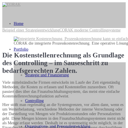
Home
Beispiel einer Strategieentwicklung
CORAK moderne Controllingsysteme
CORAK die integrierte Prozesskostenrechnung. Eine operative Lösung 
Portfolio
Die Kostenstellenrechnung als Grundlage
des Controlling – im Sauseschritt zu
bedarfsgerechten Zahlen.
Strategie und Finanzierung
Viele mittelständische Firmen entwickeln im Laufe der Zeit eigenständig
Methoden, die Kosten zu erfassen und Kostenstellen zuzuordnen. Oft
passiert dies über das Finanzbuchhaltungssystem, das meist eine einfache
Kostenstellenrechnungsfunktion aufweist.
Controlling
Hier stößt man regelmäßig an die Systemgrenzen, vor allem dann, wenn es
um Weiterbelastung, verschiedene Methoden der interne Verrechnung oder
der Darstellung von Mengen wie Produktionsstunden oder Personalzeiten
geht. Diese Mengen können in den Finanzbuchhaltungssystemen meist nicht
als Menge erfasst werden. Deshalb ist es systemseitig nicht möglich, in der
Organisations- und Personalentwicklung
Finanzbuchhaltung eine vollwertige Kostenstellenrechnung durchzuführen.