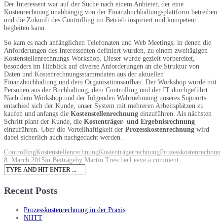
Der Interessent war auf der Suche nach einem Anbieter, der eine
Kostenrechnung unabhängig von der Finanzbuchhaltungsplattform betreiben
und die Zukunft des Controlling im Betrieb inspiriert und kompetent
begleiten kann.
So kam es nach anfänglichen Telefonaten und Web Meetings, in denen die
Anforderungen des Interessenten definiert wurden, zu einem zweitägigen
Kostenstellenrechnungs-Workshop. Dieser wurde gezielt vorbereitet,
besonders im Hinblick auf diverse Anforderungen an die Struktur von
Daten und Kostenrechnungsstammdaten aus der aktuellen
Finanzbuchhaltung und dem Organisationsaufbau. Der Workshop wurde mit
Personen aus der Buchhaltung, dem Controlling und der IT durchgeführt.
Nach dem Workshop und der folgenden Wahrnehmung unseres Supoorts
entschied sich der Kunde, unser System mit mehreren Arbeitsplätzen zu
kaufen und anfangs die
Kostenstellenrechnung
einzuführen. Als nächsten
Schritt plant der Kunde, die
Kostenträger- und Ergebnisrechnung
einzuführen. Über die Vorteilhaftigkeit der
Prozesskostenrechnung
wird
dabei sicherlich auch nachgedacht werden.
Controlling
Kostenstellenrechnung
Kostenträgerrechnung
Prozesskostenrechnun
8. March 2015
in
Beiträge
by
Martin Trescher
Leave a comment
Recent Posts
Prozesskostenrechnung in der Praxis
NIITT